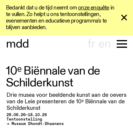
Bedankt dat u de tijd neemt om
onze enquête
in
te vullen. Zo helpt u ons tentoonstellingen,
evenementen en educatieve programma's te
blijven aanbieden.
m
d
d
fr
en
10ᵉ Biënnale van de
Schilderkunst
Drie musea voor beeldende kunst aan de oevers
van de Leie presenteren de 10ᵉ Biënnale van de
Schilderkunst
28.06.26—18.10.26
Tentoonstelling
Museum Dhondt-Dhaenens